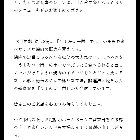
しい方とのお食事のシーンに、目と舌で楽しめるこちら
のメニューもぜひお楽しみください。
JR目黒駅 徒歩3分。「うしみつ一門」では、いままで食
べたてきた焼肉の概念を変えます。
焼肉の定番であるタンをはじめ大人気のハラミやハツを
「うしみつ一門」のホルモンだったら食べられると言っ
ていただけるように焼肉のイメージをことごとく変える
新しい形と秘伝のタレで織りなす味。調理法と焼きかた
の新提案を「うしみつ一門」から発信しています。
皆さまのご来店を心よりお待ちしております。
※ご来店の際はお電話かホームページで営業日をご確認
の上、ご来店いただけます様よろしくお願い申し上げま
す。