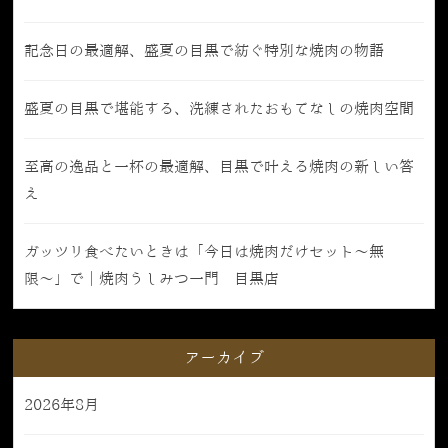
記念日の最適解、盛夏の目黒で紡ぐ特別な焼肉の物語
盛夏の目黒で堪能する、洗練されたおもてなしの焼肉空間
至高の逸品と一杯の最適解、目黒で叶える焼肉の新しい答
え
ガッツリ食べたいときは「今日は焼肉だけセット〜無
限〜」で｜焼肉うしみつ一門 目黒店
アーカイブ
2026年8月