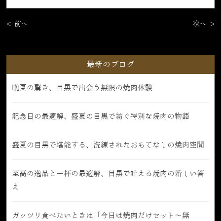
< 前へ
次へ >
最新のブログ
晩夏の驚き、目黒で出会う無限の焼肉体験
記念日の最適解、盛夏の目黒で紡ぐ特別な焼肉の物語
盛夏の目黒で堪能する、洗練されたおもてなしの焼肉空間
至高の逸品と一杯の最適解、目黒で叶える焼肉の新しい答
え
ガッツリ食べたいときは「今日は焼肉だけセット〜無