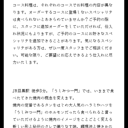
コース料理は、それぞれのコースでお料理の内容が異な
ります。オーダーするコースに登場しないスペシャリテ
は食べられないとあきらめていませんか？ご予約の際
に、スタッフに追加オーダーをしていただければ、仕入
れ状況にもよりますが、ご予約のコースにお好きなスペ
シャリテを追加できることがあります。気になるスペシ
ャリテがある方は、ぜひ一度スタッフまでご相談くださ
い。可能な限り、ご要望にお応えできるよう仕入れに尽
力いたします。
JR目黒駅 徒歩3分。「うしみつ一門」では、いままで食
べたてきた焼肉の概念を変えます。
焼肉の定番であるタンをはじめ大人気のハラミやハツを
「うしみつ一門」のホルモンだったら食べられると言っ
ていただけるように焼肉のイメージをことごとく変える
新しい形と秘伝のタレで織りなす味。調理法と焼きかた