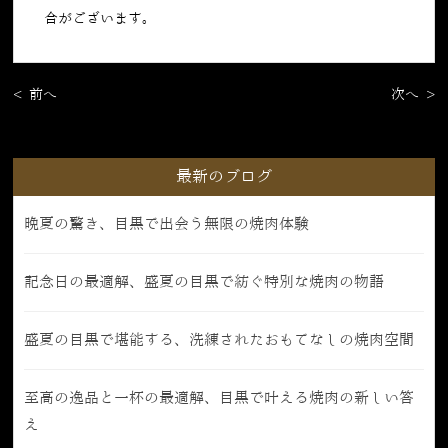
合がございます。
< 前へ
次へ >
最新のブログ
晩夏の驚き、目黒で出会う無限の焼肉体験
記念日の最適解、盛夏の目黒で紡ぐ特別な焼肉の物語
盛夏の目黒で堪能する、洗練されたおもてなしの焼肉空間
至高の逸品と一杯の最適解、目黒で叶える焼肉の新しい答
え