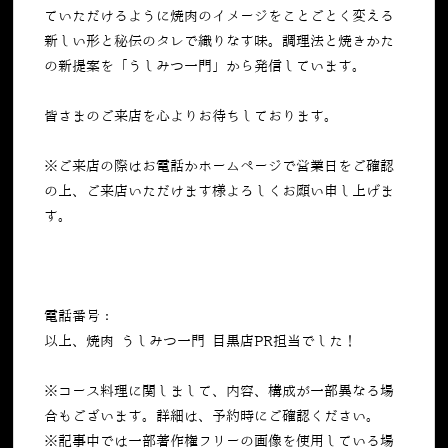
ていただけるように焼肉のイメージをことごとく変える
新しい形と秘伝のタレで織りなす味。調理法と焼きかた
の新提案を「うしみつ一門」から発信しています。
皆さまのご来店を心よりお待ちしております。
※ご来店の際はお電話かホームページで営業日をご確認
の上、ご来店いただけます様よろしくお願い申し上げま
す。
電話番号：
050-5269-7023
以上、焼肉 うしみつ一門 目黒店PR担当でした！
※コース料理に関しまして、内容、構成が一部異なる場
合もございます。詳細は、予約時にご確認ください。
※記事中では一部著作権フリーの画像を使用している場