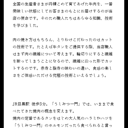
全国の生産者さまが丹精こめて育てあげた牛肉を、一番
美味しい状態にしてお客さまのもとにお届けするのが当
店の使命です。そのため職人たちはあらゆる知識、技術
を学びました。
肉の焼き方はもちろん、とりわけこだわったのはカット
の技術です。たとえば牛タンをご提供する際、当店職人
はまず肉の繊維について考えます。輪切りにすると繊維
を断ってしまうことになるので、繊維に沿った形でカッ
トするのです。赤身と脂身の味わいの違い、食感の楽し
さをご体感いただける究極の技術といえるでしょう。
JR目黒駅 徒歩3分。「うしみつ一門」では、いままで食
べたてきた焼肉の概念を変えます。
焼肉の定番であるタンをはじめ大人気のハラミやハツを
「うしみつ一門」のホルモンだったら食べられると言っ