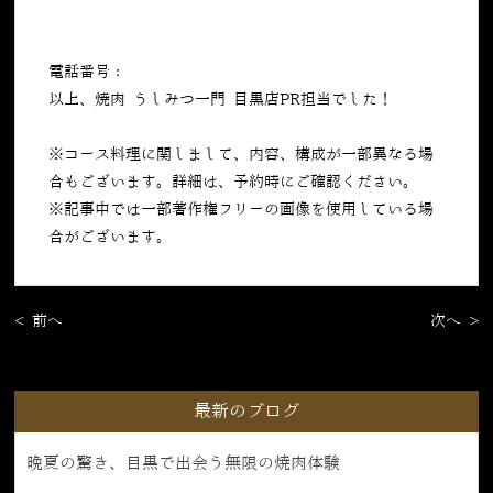
電話番号：
050-5269-7023
以上、焼肉 うしみつ一門 目黒店PR担当でした！
※コース料理に関しまして、内容、構成が一部異なる場
合もございます。詳細は、予約時にご確認ください。
※記事中では一部著作権フリーの画像を使用している場
合がございます。
< 前へ
次へ >
最新のブログ
晩夏の驚き、目黒で出会う無限の焼肉体験