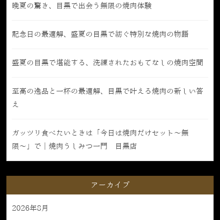
晩夏の驚き、目黒で出会う無限の焼肉体験
記念日の最適解、盛夏の目黒で紡ぐ特別な焼肉の物語
盛夏の目黒で堪能する、洗練されたおもてなしの焼肉空間
至高の逸品と一杯の最適解、目黒で叶える焼肉の新しい答
え
ガッツリ食べたいときは「今日は焼肉だけセット〜無
限〜」で｜焼肉うしみつ一門 目黒店
アーカイブ
2026年8月