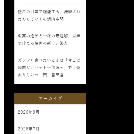
盛夏の目黒で堪能する、洗練され
たおもてなしの焼肉空間
至高の逸品と一杯の最適解、目黒
で叶える焼肉の新しい答え
ガッツリ食べたいときは「今日は
焼肉だけセット〜無限〜」で｜焼
肉うしみつ一門 目黒店
アーカイブ
2026年8月
2026年7月