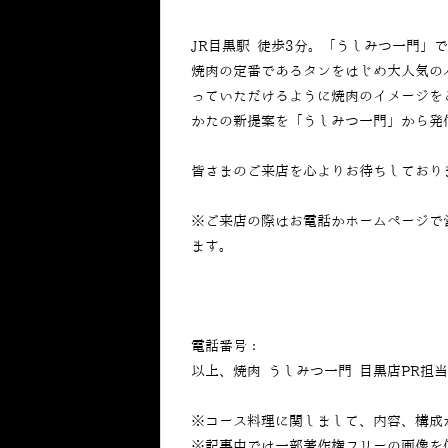
JR目黒駅 徒歩3分。「うしみつ一門」
焼肉の定番であるタンをはじめ大人気の
っていただけるように焼肉のイメージを
かたの新提案を「うしみつ一門」から発
皆さまのご来店を心よりお待ちしており
※ご来店の際はお電話かホームページで
ます。
電話番号：
050-5269-7023
以上、焼肉 うしみつ一門 目黒店PR担
※コース料理に関しまして、内容、構成
※記事中では一部著作権フリーの画像を