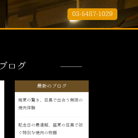
03-5487-1029
ブログ
最新のブログ
晩夏の驚き、目黒で出会う無限の
焼肉体験
記念日の最適解、盛夏の目黒で紡
ぐ特別な焼肉の物語