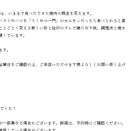
では、いままで食べたてきた焼肉の概念を変えます。
ハラミやハツを「うしみつ一門」のホルモンだったら食べられると言
ことごとく変える新しい形と秘伝のタレで織りなす味。調理法と焼き
信しています。
ます。
営業日をご確認の上、ご来店いただけます様よろしくお願い申し上げ
当でした！
が一部異なる場合もございます。詳細は、予約時にご確認ください。
使用している場合がございます。