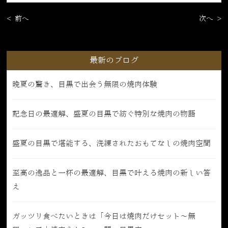
< 前へ
次へ >
最新のブログ
晩夏の驚き、目黒で出会う無限の焼肉体験
記念日の最適解、盛夏の目黒で紡ぐ特別な焼肉の物語
盛夏の目黒で堪能する、洗練されたおもてなしの焼肉空間
至高の逸品と一杯の最適解、目黒で叶える焼肉の新しい答
え
ガッツリ食べたいときは「今日は焼肉だけセット〜無