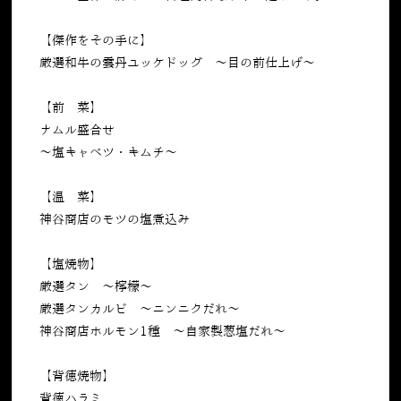
【傑作をその手に】
厳選和牛の雲丹ユッケドッグ 〜目の前仕上げ〜
【前 菜】
ナムル盛合せ
〜塩キャベツ・キムチ〜
【温 菜】
神谷商店のモツの塩煮込み
【塩焼物】
厳選タン 〜檸檬〜
厳選タンカルビ 〜ニンニクだれ〜
神谷商店ホルモン1種 〜自家製葱塩だれ〜
【背徳焼物】
背徳ハラミ