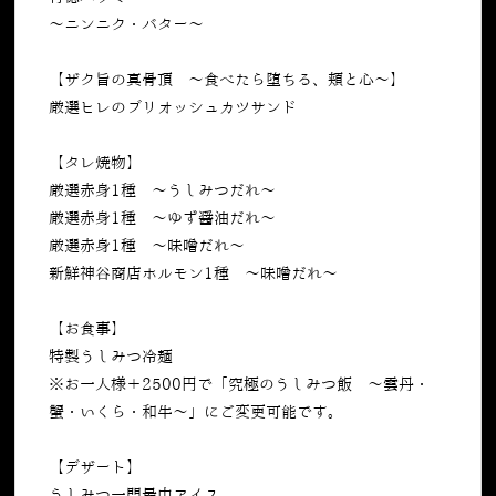
〜ニンニク・バター〜
【ザク旨の真骨頂 ～食べたら堕ちる、頬と心～】
厳選ヒレのブリオッシュカツサンド
【タレ焼物】
厳選赤身1種 〜うしみつだれ〜
厳選赤身1種 〜ゆず醤油だれ〜
厳選赤身1種 〜味噌だれ〜
新鮮神谷商店ホルモン1種 〜味噌だれ〜
【お食事】
特製うしみつ冷麺
※お一人様＋2500円で「究極のうしみつ飯 ～雲丹・
蟹・いくら・和牛～」にご変更可能です。
【デザート】