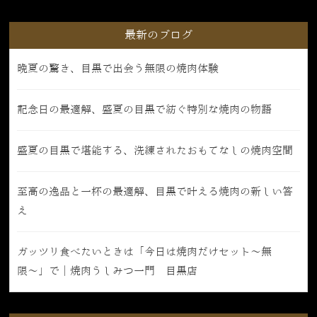
最新のブログ
晩夏の驚き、目黒で出会う無限の焼肉体験
記念日の最適解、盛夏の目黒で紡ぐ特別な焼肉の物語
盛夏の目黒で堪能する、洗練されたおもてなしの焼肉空間
至高の逸品と一杯の最適解、目黒で叶える焼肉の新しい答
え
ガッツリ食べたいときは「今日は焼肉だけセット〜無
限〜」で｜焼肉うしみつ一門 目黒店