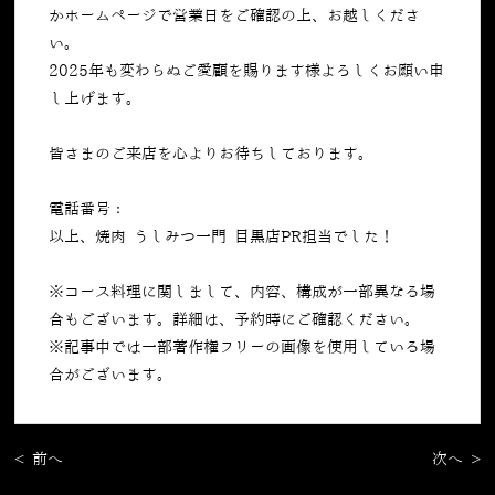
かホームページで営業日をご確認の上、お越しくださ
い。
2025年も変わらぬご愛顧を賜ります様よろしくお願い申
し上げます。
皆さまのご来店を心よりお待ちしております。
電話番号：
050-5269-7023
以上、焼肉 うしみつ一門 目黒店PR担当でした！
※コース料理に関しまして、内容、構成が一部異なる場
合もございます。詳細は、予約時にご確認ください。
※記事中では一部著作権フリーの画像を使用している場
合がございます。
< 前へ
次へ >