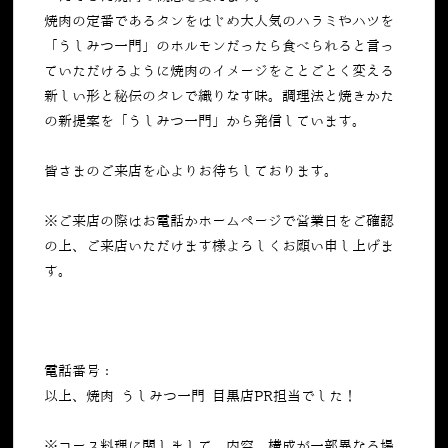
焼肉の定番であるタンをはじめ大人気のハラミやハツを
「うしみつ一門」のホルモンだったら食べられると言っ
ていただけるように焼肉のイメージをことごとく変える
新しい形と秘伝のタレで織りなす味。調理法と焼きかた
の新提案を「うしみつ一門」から発信しています。
皆さまのご来店を心よりお待ちしております。
※ご来店の際はお電話かホームページで営業日をご確認
の上、ご来店いただけます様よろしくお願い申し上げま
す。
電話番号：
050-5269-7023
以上、焼肉 うしみつ一門 目黒店PR担当でした！
※コース料理に関しまして、内容、構成が一部異なる場