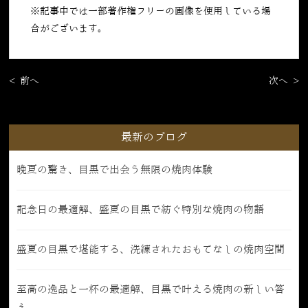
※記事中では一部著作権フリーの画像を使用している場
合がございます。
< 前へ
次へ >
最新のブログ
晩夏の驚き、目黒で出会う無限の焼肉体験
記念日の最適解、盛夏の目黒で紡ぐ特別な焼肉の物語
盛夏の目黒で堪能する、洗練されたおもてなしの焼肉空間
至高の逸品と一杯の最適解、目黒で叶える焼肉の新しい答