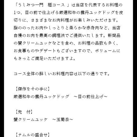
「うしみつ一門 極コース 」は当店を代表するお料理の
1つ、目の前で仕上げる
厳選和牛の雲丹ユッケドッグ
を皮
切りに、さまざまなお肉料理がお楽しみいただけます。
脂ののったお肉やしっとりと柔らかな赤身肉など、当店
自慢のお肉を最高の調理法でご提供いたします。新商品
の
蟹クリームユッケなどを含め、
お料理の品数も多く、
お食事ものやデザートもございますので、ボリュームに
もきっとご満足いただけますよ。
コース全体の詳しいお料理内容は以下の通りです。
【傑作をその手に】
厳選和牛の雲丹ユッケドッグ ～目の前仕上げ～
【先 付】
蟹クリームユッケ ～玉蜀黍～
【ナムルの盛合せ】