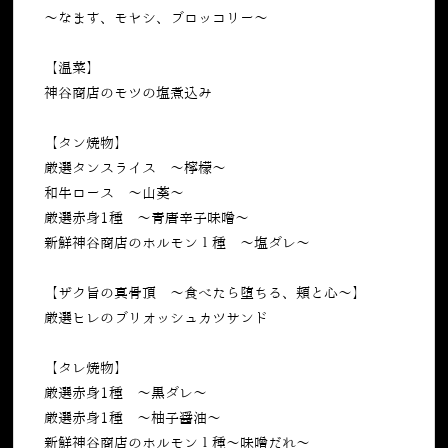
～なます、モヤシ、ブロッコリー～
【温菜】
神谷商店のモツの塩煮込み
【タン焼物】
厳選タンスライス ～檸檬～
和牛ロース ～山葵～
厳選赤身1種 ～青唐辛子味噌～
新鮮神谷商店のホルモン１種 ～塩ダレ～
【ザク旨の真骨頂 〜食べたら堕ちる、頬と心〜】
厳選ヒレのブリオッシュカツサンド
【タレ焼物】
厳選赤身1種 ～黒ダレ～
厳選赤身1種 ～柚子醤油～
新鮮神谷商店のホルモン１種～味噌だれ～