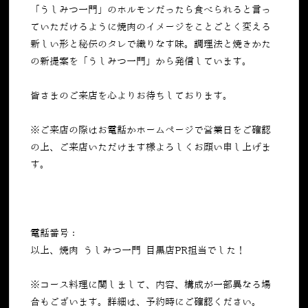
「うしみつ一門」のホルモンだったら食べられると言っ
ていただけるように焼肉のイメージをことごとく変える
新しい形と秘伝のタレで織りなす味。調理法と焼きかた
の新提案を「うしみつ一門」から発信しています。
皆さまのご来店を心よりお待ちしております。
※ご来店の際はお電話かホームページで営業日をご確認
の上、ご来店いただけます様よろしくお願い申し上げま
す。
電話番号：
050-5269-7023
以上、焼肉 うしみつ一門 目黒店PR担当でした！
※コース料理に関しまして、内容、構成が一部異なる場
合もございます。詳細は、予約時にご確認ください。