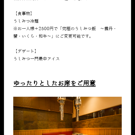
【食事物】
うしみつ冷麺
※お一人様＋2500円で「究極のうしみつ飯 ～雲丹・
蟹・いくら・和牛～」にご変更可能です。
【デザート】
うしみつ一門最中アイス
ゆったりとしたお席をご用意