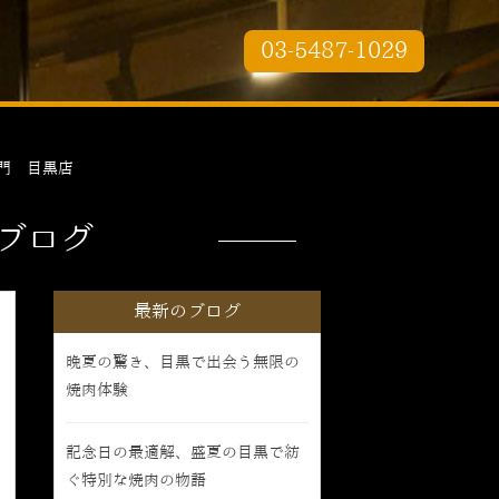
03-5487-1029
門 目黒店
ブログ
最新のブログ
晩夏の驚き、目黒で出会う無限の
焼肉体験
記念日の最適解、盛夏の目黒で紡
ぐ特別な焼肉の物語