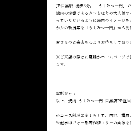
JR目黒駅 徒歩3分。「うしみつ一門」
焼肉の定番であるタンをはじめ大人気の
っていただけるように焼肉のイメージを
かたの新提案を「うしみつ一門」から発
皆さまのご来店を心よりお待ちしており
※ご来店の際はお電話かホームページで
ます。
電話番号：
050-5269-7023
以上、焼肉 うしみつ一門 目黒店PR担
※コース料理に関しまして、内容、構成
※記事中では一部著作権フリーの画像を