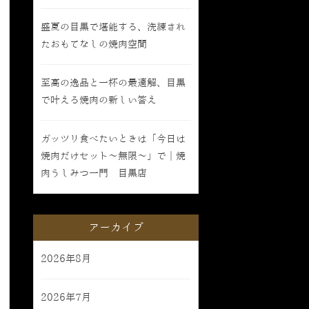
盛夏の目黒で堪能する、洗練され
たおもてなしの焼肉空間
至高の逸品と一杯の最適解、目黒
で叶える焼肉の新しい答え
ガッツリ食べたいときは「今日は
焼肉だけセット〜無限〜」で｜焼
肉うしみつ一門 目黒店
アーカイブ
2026年8月
2026年7月