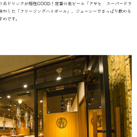
り系ドリンクが相性
GOOD
！定番の生ビール「アサヒ スーパードラ
冷やした「フリージングハイボール」、ジューシーでさっぱり飲める
すめです。