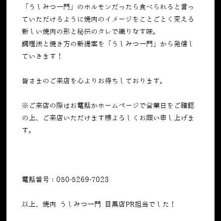
「うしみつ一門」のホルモンだったら食べられると言っ
ていただけるように焼肉のイメージをことごとく変える
新しい焼肉の形と秘伝のタレで織りなす味。
調理法と焼き方の新提案を「うしみつ一門」から発信し
ていきます！
皆さまのご来店を心よりお待ちしております。
※ご来店の際はお電話かホームページで営業日をご確認
の上、ご来店いただけます様よろしくお願い申し上げま
す。
電話番号：050-5269-7023
以上、焼肉 うしみつ一門 目黒店PR担当でした！