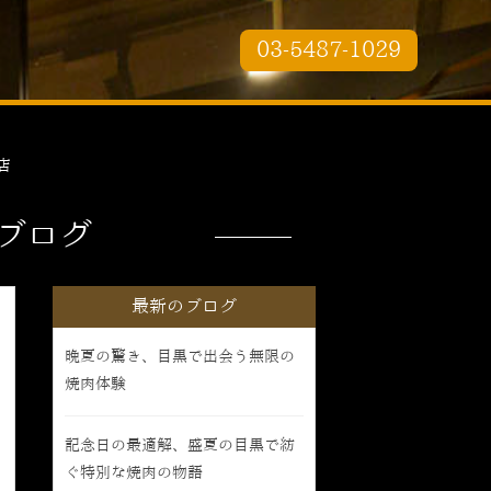
03-5487-1029
店
ブログ
最新のブログ
晩夏の驚き、目黒で出会う無限の
焼肉体験
記念日の最適解、盛夏の目黒で紡
ぐ特別な焼肉の物語