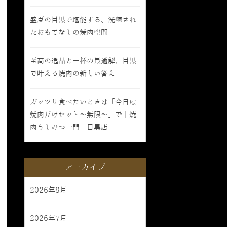
盛夏の目黒で堪能する、洗練され
たおもてなしの焼肉空間
至高の逸品と一杯の最適解、目黒
で叶える焼肉の新しい答え
ガッツリ食べたいときは「今日は
焼肉だけセット〜無限〜」で｜焼
肉うしみつ一門 目黒店
アーカイブ
2026年8月
2026年7月