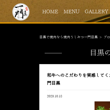
HOME
MENU
GALLERY
目黒で焼肉なら焼肉うしみつ一門目黒
>
ブ
目黒
和牛へのこだわりを実感してく
門目黒
2023.10.18