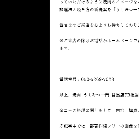
っていただけるように焼肉のイメージを
調理法と焼き方の新提案を「うしみつ一
皆さまのご来店を心よりお待ちしており
※ご来店の際はお電話かホームページで
ます。
電話番号：050-5269-7023
以上、焼肉 うしみつ一門 目黒店PR担
※コース料理に関しまして、内容、構成
※記事中では一部著作権フリーの画像を