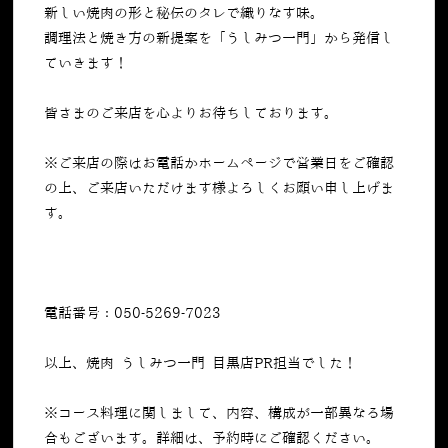
新しい焼肉の形と秘伝のタレで織りなす味。
調理法と焼き方の新提案を「うしみつ一門」から発信し
ていきます！
皆さまのご来店を心よりお待ちしております。
※ご来店の際はお電話かホームページで営業日をご確認
の上、ご来店いただけます様よろしくお願い申し上げま
す。
電話番号：050-5269-7023
以上、焼肉 うしみつ一門 目黒店PR担当でした！
※コース料理に関しまして、内容、構成が一部異なる場
合もございます。詳細は、予約時にご確認ください。