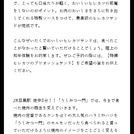
で、とっても口当たりが軽く、おいしいヒレカツの邪魔
をしないのがポイント。お肉のおいしさをさらに引き出
してくれる特製ソースをつけて、最高級のヒレカツサン
ドが完成です。
こんなぜいたくでおいしいヒレカツサンドは、食べたこ
とがなかったと驚いていただけることでしょう。極上の
和牛体験をお約束します。ぜひご予約の際には、【特撰
ヒレカツのブリオッシュサンド】をご希望の旨をお伝え
ください。
JR目黒駅 徒歩3分！！「うしみつ一門」では、今まで食
べた焼肉の概念を変えていきます。
焼肉の定番であるタンをはじめ大人気のハラミやハツを
「うしみつ一門」のホルモンだったら食べられると言っ
ていただけるように焼肉のイメージをことごとく変える