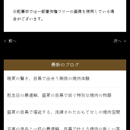
※記事中では一部著作権フリーの画像を使用している場
合がございます。
< 前へ
次へ >
最新のブログ
晩夏の驚き、目黒で出会う無限の焼肉体験
記念日の最適解、盛夏の目黒で紡ぐ特別な焼肉の物語
盛夏の目黒で堪能する、洗練されたおもてなしの焼肉空間
至高の逸品と一杯の最適解、目黒で叶える焼肉の新しい答