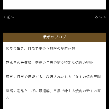
< 前へ
次へ >
最新のブログ
晩夏の驚き、目黒で出会う無限の焼肉体験
記念日の最適解、盛夏の目黒で紡ぐ特別な焼肉の物語
盛夏の目黒で堪能する、洗練されたおもてなしの焼肉空間
至高の逸品と一杯の最適解、目黒で叶える焼肉の新しい答
え