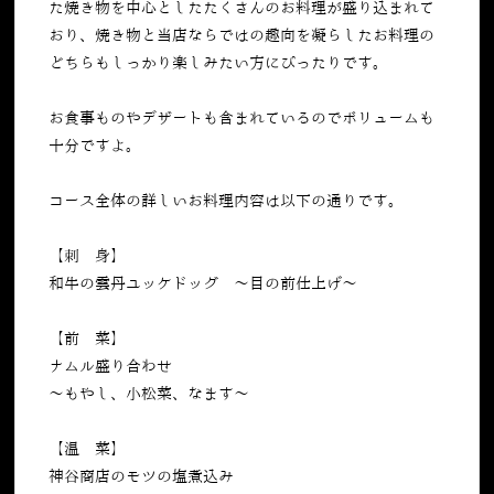
た焼き物を中心としたたくさんのお料理が盛り込まれて
おり、焼き物と当店ならではの趣向を凝らしたお料理の
どちらもしっかり楽しみたい方にぴったりです。
お食事ものやデザートも含まれているのでボリュームも
十分ですよ。
コース全体の詳しいお料理内容は以下の通りです。
【刺 身】
和牛の雲丹ユッケドッグ ～目の前仕上げ～
【前 菜】
ナムル盛り合わせ
〜もやし、小松菜、なます〜
【温 菜】
神谷商店のモツの塩煮込み