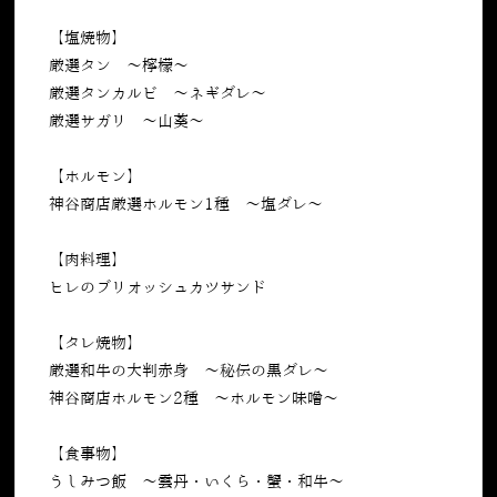
【塩焼物】
厳選タン ～檸檬～
厳選タンカルビ ～ネギダレ～
厳選サガリ ～山葵～
【ホルモン】
神谷商店厳選ホルモン1種 ～塩ダレ～
【肉料理】
ヒレのブリオッシュカツサンド
【タレ焼物】
厳選和牛の大判赤身 ～秘伝の黒ダレ～
神谷商店ホルモン2種 ～ホルモン味噌～
【食事物】
うしみつ飯 ～雲丹・いくら・蟹・和牛～