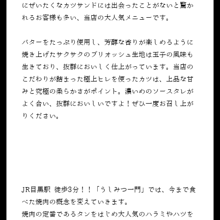
にぜいたくなカツサンドには出会ったことがないと驚か
れるお客様も多い、当店の大人気メニューです。
バターをたっぷり使用し、芳醇な香りが楽しめるように
焼き上げたサクサクのブリオッシュ生地は玉子の風味も
生きており、抜群においしく仕上がっています。当店の
こだわりが詰まった極上ヒレを使ったカツは、上品な甘
みと究極の柔らかさがポイント。濃いめのソースタレが
よく合い、抜群においしいですよ！ぜひ一度お召し上が
りください。
JR目黒駅 徒歩3分！！「うしみつ一門」では、今まで食
べた焼肉の概念を変えていきます。
焼肉の定番であるタンをはじめ大人気のハラミやハツを