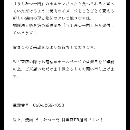
「うしみつ一門」のホルモンだったら食べられると言っ
ていただけるように焼肉のイメージをことごとく変える
新しい焼肉の形と秘伝のタレで織りなす味。
調理法と焼き方の新提案を「うしみつ一門」から発信し
ていきます！
皆さまのご来店を心よりお待ちしております。
※ご来店の際はお電話かホームページで営業日をご確認
の上、ご来店いただけます様よろしくお願い申し上げま
す。
電話番号：050-5269-7023
以上、焼肉 うしみつ一門 目黒店PR担当でした！