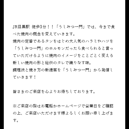
JR目黒駅 徒歩3分！！「うしみつ一門」では、今まで食
べた焼肉の概念を変えていきます。
焼肉の定番であるタンをはじめ大人気のハラミやハツを
「うしみつ一門」のホルモンだったら食べられると言っ
ていただけるように焼肉のイメージをことごとく変える
新しい焼肉の形と秘伝のタレで織りなす味。
調理法と焼き方の新提案を「うしみつ一門」から発信し
ていきます！
皆さまのご来店を心よりお待ちしております。
※ご来店の際はお電話かホームページで営業日をご確認
の上、ご来店いただけます様よろしくお願い申し上げま
す。