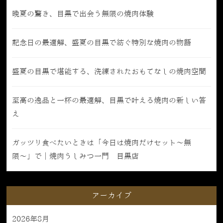
晩夏の驚き、目黒で出会う無限の焼肉体験
記念日の最適解、盛夏の目黒で紡ぐ特別な焼肉の物語
盛夏の目黒で堪能する、洗練されたおもてなしの焼肉空間
至高の逸品と一杯の最適解、目黒で叶える焼肉の新しい答
え
ガッツリ食べたいときは「今日は焼肉だけセット〜無
限〜」で｜焼肉うしみつ一門 目黒店
アーカイブ
2026年8月