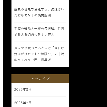
盛夏の目黒で堪能する、洗練され
たおもてなしの焼肉空間
至高の逸品と一杯の最適解、目黒
で叶える焼肉の新しい答え
ガッツリ食べたいときは「今日は
焼肉だけセット〜無限〜」で｜焼
肉うしみつ一門 目黒店
アーカイブ
2026年8月
2026年7月