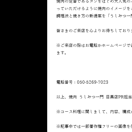
焼肉の定番であるタンをはじめ大人気の
っていただけるように焼肉のイメージを
調理法と焼き方の新提案を「うしみつ一
皆さまのご来店を心よりお待ちしており
※ご来店の際はお電話かホームページで
ます。
電話番号：050-5269-7023
以上、焼肉 うしみつ一門 目黒店PR担
※コース料理に関しまして、内容、構成
※記事中では一部著作権フリーの画像を