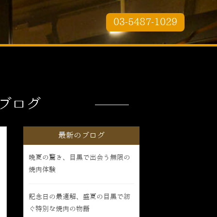
03-5487-1029
ブログ
最新のブログ
晩夏の驚き、目黒で出会う無限の
焼肉体験
記念日の最適解、盛夏の目黒で紡
ぐ特別な焼肉の物語