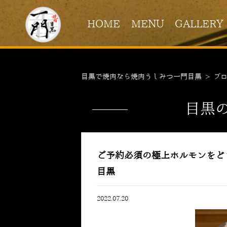
HOME
MENU
GALLERY
目黒で焼肉なら焼肉うしみつ一門目黒
>
ブ
目黒
ご予約必須の極上ホルモンをど
目黒
2022.07.20