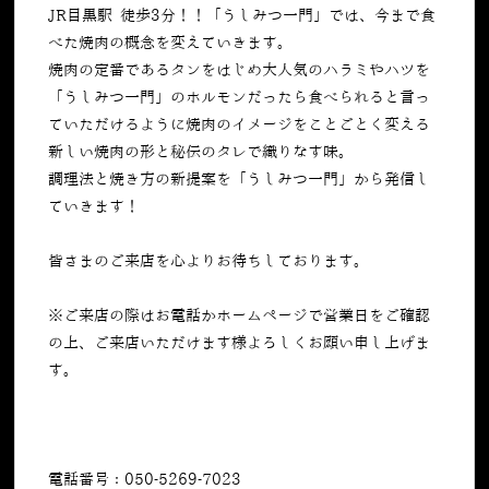
JR目黒駅 徒歩3分！！「うしみつ一門」では、今まで食
べた焼肉の概念を変えていきます。
焼肉の定番であるタンをはじめ大人気のハラミやハツを
「うしみつ一門」のホルモンだったら食べられると言っ
ていただけるように焼肉のイメージをことごとく変える
新しい焼肉の形と秘伝のタレで織りなす味。
調理法と焼き方の新提案を「うしみつ一門」から発信し
ていきます！
皆さまのご来店を心よりお待ちしております。
※ご来店の際はお電話かホームページで営業日をご確認
の上、ご来店いただけます様よろしくお願い申し上げま
す。
電話番号：050-5269-7023