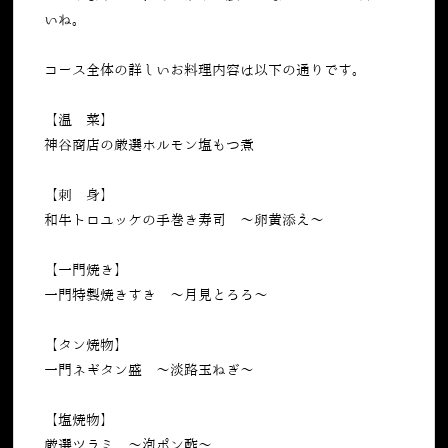
いね。
コース全体の詳しいお料理内容は以下の通りです。
【温 菜】
神谷商店の厳選ホルモン塩もつ煮
【刺 身】
和牛トロユッケの手巻き寿司 〜卵黄添え〜
【一門焼き】
一門特製焼きすき ～月見とろろ～
【タン焼物】
一門ネギタン盛 ～淡路玉ねぎ～
【塩焼物】
厳選ツラミ ～泡ポン酢～