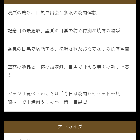
晩夏の驚き、目黒で出会う無限の焼肉体験
記念日の最適解、盛夏の目黒で紡ぐ特別な焼肉の物語
盛夏の目黒で堪能する、洗練されたおもてなしの焼肉空間
至高の逸品と一杯の最適解、目黒で叶える焼肉の新しい答
え
ガッツリ食べたいときは「今日は焼肉だけセット〜無
限〜」で｜焼肉うしみつ一門 目黒店
アーカイブ