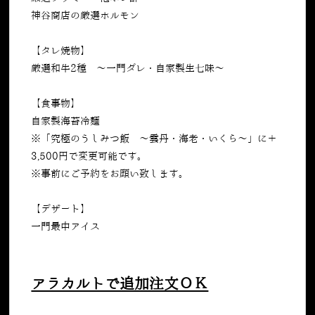
神谷商店の厳選ホルモン
【タレ焼物】
厳選和牛2種 ～一門ダレ・自家製生七味～
【食事物】
自家製海苔冷麺
※「究極のうしみつ飯 〜雲丹・海老・いくら〜」に＋
3,500円で変更可能です。
※事前にご予約をお願い致します。
【デザート】
一門最中アイス
アラカルトで追加注文ＯＫ