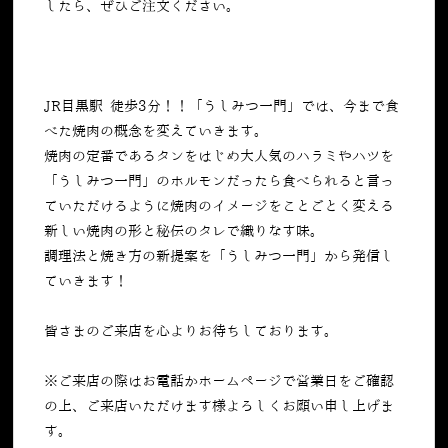
したら、ぜひご注文ください。
JR目黒駅 徒歩3分！！「うしみつ一門」では、今まで食
べた焼肉の概念を変えていきます。
焼肉の定番であるタンをはじめ大人気のハラミやハツを
「うしみつ一門」のホルモンだったら食べられると言っ
ていただけるように焼肉のイメージをことごとく変える
新しい焼肉の形と秘伝のタレで織りなす味。
調理法と焼き方の新提案を「うしみつ一門」から発信し
ていきます！
皆さまのご来店を心よりお待ちしております。
※ご来店の際はお電話かホームページで営業日をご確認
の上、ご来店いただけます様よろしくお願い申し上げま
す。