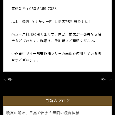
電話番号：050-5269-7023
以上、焼肉 うしみつ一門 目黒店PR担当でした！
※コース料理に関しまして、内容、構成が一部異なる場
合もございます。詳細は、予約時にご確認ください。
※記事中では一部著作権フリーの画像を使用している場
合がございます。
< 前へ
次へ >
最新のブログ
晩夏の驚き、目黒で出会う無限の焼肉体験