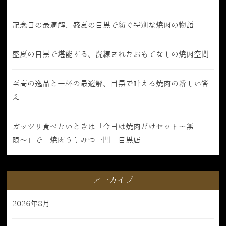
記念日の最適解、盛夏の目黒で紡ぐ特別な焼肉の物語
盛夏の目黒で堪能する、洗練されたおもてなしの焼肉空間
至高の逸品と一杯の最適解、目黒で叶える焼肉の新しい答
え
ガッツリ食べたいときは「今日は焼肉だけセット〜無
限〜」で｜焼肉うしみつ一門 目黒店
アーカイブ
2026年8月