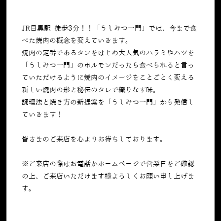
JR目黒駅 徒歩3分！！「うしみつ一門」では、今まで食
べた焼肉の概念を変えていきます。
焼肉の定番であるタンをはじめ大人気のハラミやハツを
「うしみつ一門」のホルモンだったら食べられると言っ
ていただけるように焼肉のイメージをことごとく変える
新しい焼肉の形と秘伝のタレで織りなす味。
調理法と焼き方の新提案を「うしみつ一門」から発信し
ていきます！
皆さまのご来店を心よりお待ちしております。
※ご来店の際はお電話かホームページで営業日をご確認
の上、ご来店いただけます様よろしくお願い申し上げま
す。