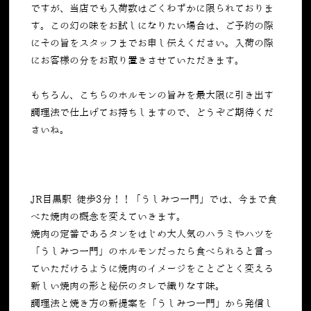
ですが、当店でも入荷数はごくわずかに限られておりま
す。この幻の味をお試しになりたい場合は、ご予約の際
にその旨をスタッフまでお申し伝えください。入荷の際
にお客様の分をお取り置きさせていただきます。
もちろん、こちらのホルモンの旨みを最大限に引き出す
調理法で仕上げてお持ちしますので、どうぞご期待くだ
さいね。
JR目黒駅 徒歩3分！！「うしみつ一門」では、今まで食
べた焼肉の概念を変えていきます。
焼肉の定番であるタンをはじめ大人気のハラミやハツを
「うしみつ一門」のホルモンだったら食べられると言っ
ていただけるように焼肉のイメージをことごとく変える
新しい焼肉の形と秘伝のタレで織りなす味。
調理法と焼き方の新提案を「うしみつ一門」から発信し