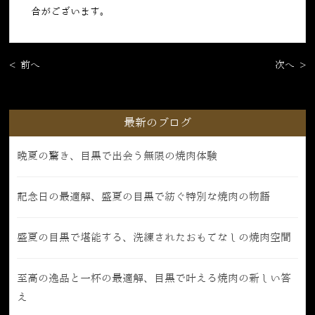
合がございます。
< 前へ
次へ >
最新のブログ
晩夏の驚き、目黒で出会う無限の焼肉体験
記念日の最適解、盛夏の目黒で紡ぐ特別な焼肉の物語
盛夏の目黒で堪能する、洗練されたおもてなしの焼肉空間
至高の逸品と一杯の最適解、目黒で叶える焼肉の新しい答
え