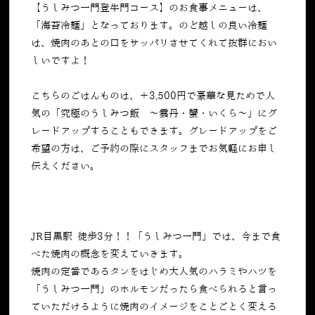
【うしみつ一門登牛門コース】のお食事メニューは、
「海苔冷麺」となっております。のど越しの良い冷麺
は、焼肉のあとの口をサッパリさせてくれて抜群におい
しいですよ！
こちらのごはんものは、＋
3,500
円で豪華な見ためで人
気の「究極のうしみつ飯 〜雲丹・蟹・いくら〜」にグ
レードアップすることもできます。グレードアップをご
希望の方は、ご予約の際にスタッフまでお気軽にお申し
伝えください。
JR目黒駅 徒歩3分！！「うしみつ一門」では、今まで食
べた焼肉の概念を変えていきます。
焼肉の定番であるタンをはじめ大人気のハラミやハツを
「うしみつ一門」のホルモンだったら食べられると言っ
ていただけるように焼肉のイメージをことごとく変える