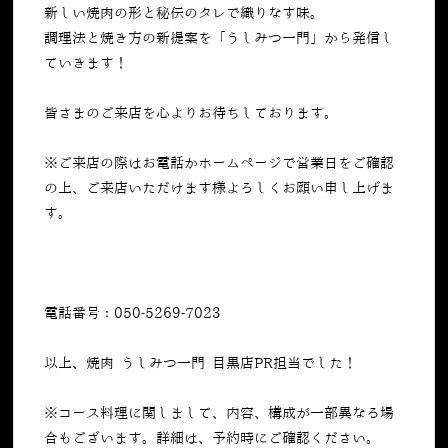
新しい焼肉の形と秘伝のタレで織りなす味。
調理法と焼き方の新提案を「うしみつ一門」から発信し
ていきます！
皆さまのご来店を心よりお待ちしております。
※ご来店の際はお電話かホームページで営業日をご確認
の上、ご来店いただけます様よろしくお願い申し上げま
す。
電話番号：050-5269-7023
以上、焼肉 うしみつ一門 目黒店PR担当でした！
※コース料理に関しまして、内容、構成が一部異なる場
合もございます。詳細は、予約時にご確認ください。