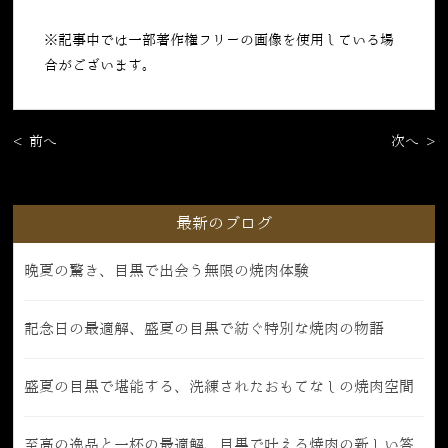
※記事中では一部著作権フリーの画像を使用している場
合がございます。
< 前へ
次へ >
最新のブログ
晩夏の驚き、目黒で出会う無限の焼肉体験
記念日の最適解、盛夏の目黒で紡ぐ特別な焼肉の物語
盛夏の目黒で堪能する、洗練されたおもてなしの焼肉空間
至高の逸品と一杯の最適解、目黒で叶える焼肉の新しい答