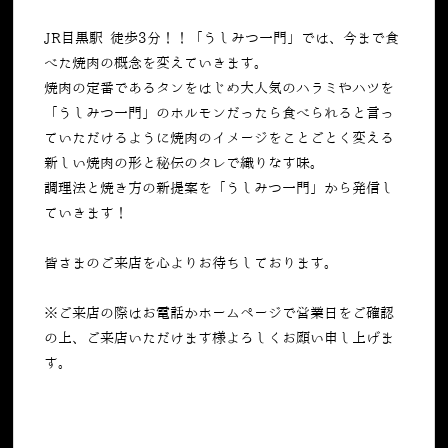
JR目黒駅 徒歩3分！！「うしみつ一門」では、今まで食
べた焼肉の概念を変えていきます。
焼肉の定番であるタンをはじめ大人気のハラミやハツを
「うしみつ一門」のホルモンだったら食べられると言っ
ていただけるように焼肉のイメージをことごとく変える
新しい焼肉の形と秘伝のタレで織りなす味。
調理法と焼き方の新提案を「うしみつ一門」から発信し
ていきます！
皆さまのご来店を心よりお待ちしております。
※ご来店の際はお電話かホームページで営業日をご確認
の上、ご来店いただけます様よろしくお願い申し上げま
す。