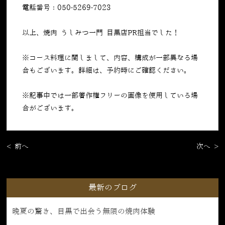
電話番号：050-5269-7023
以上、焼肉 うしみつ一門 目黒店PR担当でした！
※コース料理に関しまして、内容、構成が一部異なる場
合もございます。詳細は、予約時にご確認ください。
※記事中では一部著作権フリーの画像を使用している場
合がございます。
< 前へ
次へ >
最新のブログ
晩夏の驚き、目黒で出会う無限の焼肉体験