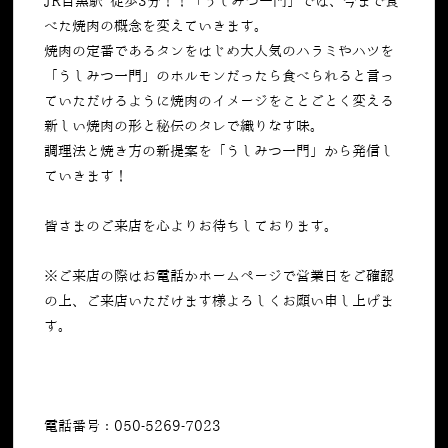
JR目黒駅 徒歩3分！！「うしみつ一門」では、今まで食
べた焼肉の概念を変えていきます。
焼肉の定番であるタンをはじめ大人気のハラミやハツを
「うしみつ一門」のホルモンだったら食べられると言っ
ていただけるように焼肉のイメージをことごとく変える
新しい焼肉の形と秘伝のタレで織りなす味。
調理法と焼き方の新提案を「うしみつ一門」から発信し
ていきます！
皆さまのご来店を心よりお待ちしております。
※ご来店の際はお電話かホームページで営業日をご確認
の上、ご来店いただけます様よろしくお願い申し上げま
す。
電話番号：050-5269-7023