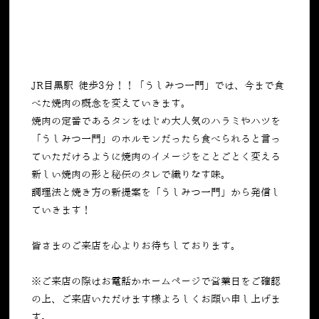
JR目黒駅 徒歩3分！！「うしみつ一門」では、今まで食
べた焼肉の概念を変えていきます。
焼肉の定番であるタンをはじめ大人気のハラミやハツを
「うしみつ一門」のホルモンだったら食べられると言っ
ていただけるように焼肉のイメージをことごとく変える
新しい焼肉の形と秘伝のタレで織りなす味。
調理法と焼き方の新提案を「うしみつ一門」から発信し
ていきます！
皆さまのご来店を心よりお待ちしております。
※ご来店の際はお電話かホームページで営業日をご確認
の上、ご来店いただけます様よろしくお願い申し上げま
す。