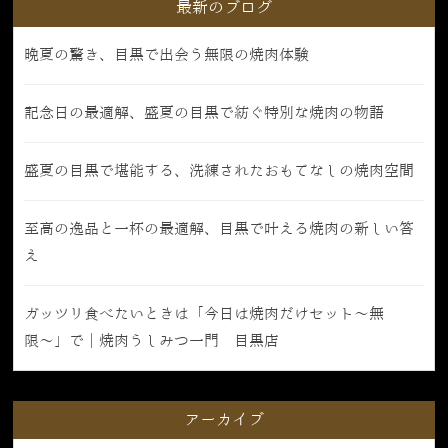
最新のブログ
晩夏の驚き、目黒で出会う無限の焼肉体験
記念日の最適解、盛夏の目黒で紡ぐ特別な焼肉の物語
盛夏の目黒で堪能する、洗練されたおもてなしの焼肉空間
至高の逸品と一杯の最適解、目黒で叶える焼肉の新しい答
え
ガッツリ食べたいときは「今日は焼肉だけセット〜無
限〜」で｜焼肉うしみつ一門 目黒店
アーカイブ