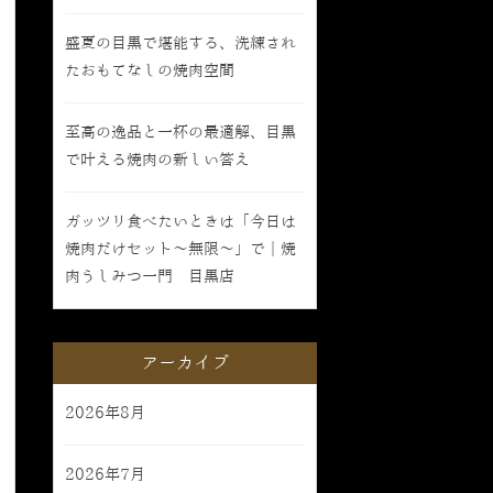
盛夏の目黒で堪能する、洗練され
たおもてなしの焼肉空間
至高の逸品と一杯の最適解、目黒
で叶える焼肉の新しい答え
ガッツリ食べたいときは「今日は
焼肉だけセット〜無限〜」で｜焼
肉うしみつ一門 目黒店
アーカイブ
2026年8月
2026年7月