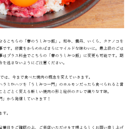
なるこちらの「春のうしみつ飯」。和牛、雲丹、いくら、タケノコを
事です。卵黄をからめればさらにマイルドな味わいに。最上級のごは
事はプラス料金でこちらの「春のうしみつ飯」に変更も可能です。期
今を逃さないようにご注意ください。
」では、今まで食べた焼肉の概念を変えていきます。
ハラミやハツを「うしみつ一門」のホルモンだったら食べられると言
ことごとく変える新しい焼肉の形と秘伝のタレで織りなす味。
門」から発信していきます！
ます。
営業日をご確認の上、ご来店いただけます様よろしくお願い申し上げ