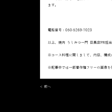
ます。
電話番号：050-5269-7023
以上、焼肉 うしみつ一門 目黒店PR担
※コース料理に関しまして、内容、構成
※記事中では一部著作権フリーの画像を
< 前へ