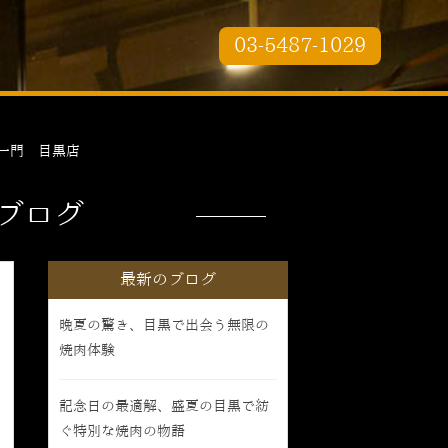
03-5487-1029
一門 目黒店
ブログ
最新のブログ
晩夏の驚き、目黒で出会う無限の
焼肉体験
記念日の最適解、盛夏の目黒で紡
ぐ特別な焼肉の物語