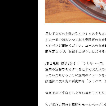
思わずよだれを飲み込んでしまいそうに
この一皿で味わいつくれる春限定のお食
んをぜひご賞味ください。コースのお食
間限定なので、お召し上がりいただける
JR目黒駅 徒歩3分！！「うしみつ一門
焼肉の定番であるタンをはじめ大人気の
っていただけるように焼肉のイメージを
調理法と焼き方の新提案を「うしみつ一
皆さまのご来店を心よりお待ちしており
※ご来店の際はお電話かホームページで