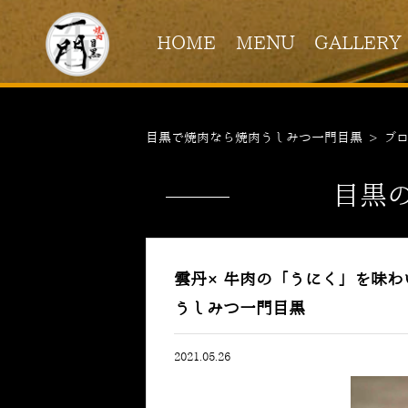
HOME
MENU
GALLERY
目黒で焼肉なら焼肉うしみつ一門目黒
>
ブ
目黒
雲丹×牛肉の「うにく」を味わ
うしみつ一門目黒
2021.05.26