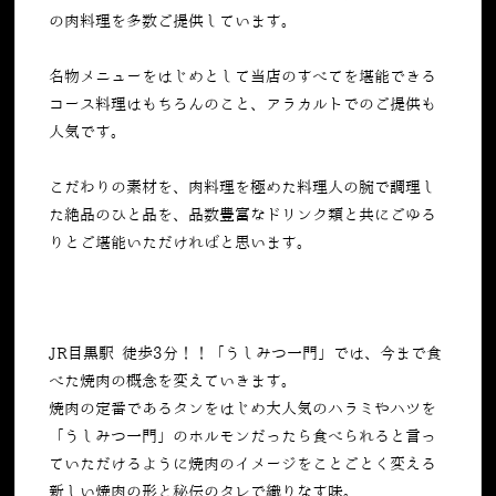
の肉料理を多数ご提供しています。
名物メニューをはじめとして当店のすべてを堪能できる
コース料理はもちろんのこと、アラカルトでのご提供も
人気です。
こだわりの素材を、肉料理を極めた料理人の腕で調理し
た絶品のひと品を、品数豊富なドリンク類と共にごゆる
りとご堪能いただければと思います。
JR目黒駅 徒歩3分！！「うしみつ一門」では、今まで食
べた焼肉の概念を変えていきます。
焼肉の定番であるタンをはじめ大人気のハラミやハツを
「うしみつ一門」のホルモンだったら食べられると言っ
ていただけるように焼肉のイメージをことごとく変える
新しい焼肉の形と秘伝のタレで織りなす味。