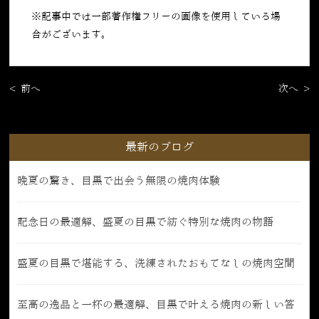
※記事中では一部著作権フリーの画像を使用している場
合がございます。
< 前へ
次へ >
最新のブログ
晩夏の驚き、目黒で出会う無限の焼肉体験
記念日の最適解、盛夏の目黒で紡ぐ特別な焼肉の物語
盛夏の目黒で堪能する、洗練されたおもてなしの焼肉空間
至高の逸品と一杯の最適解、目黒で叶える焼肉の新しい答