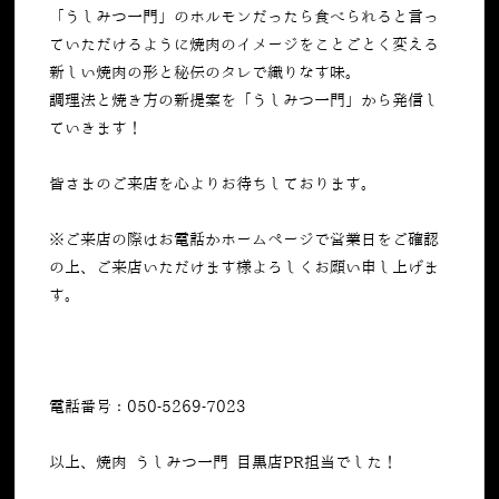
「うしみつ一門」のホルモンだったら食べられると言っ
ていただけるように焼肉のイメージをことごとく変える
新しい焼肉の形と秘伝のタレで織りなす味。
調理法と焼き方の新提案を「うしみつ一門」から発信し
ていきます！
皆さまのご来店を心よりお待ちしております。
※ご来店の際はお電話かホームページで営業日をご確認
の上、ご来店いただけます様よろしくお願い申し上げま
す。
電話番号：050-5269-7023
以上、焼肉 うしみつ一門 目黒店PR担当でした！