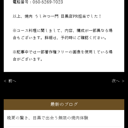
電話番号：050-5269-7023
以上、焼肉 うしみつ一門 目黒店PR担当でした！
※コース料理に関しまして、内容、構成が一部異なる場
合もございます。詳細は、予約時にご確認ください。
※記事中では一部著作権フリーの画像を使用している場
合がございます。
< 前へ
次へ >
最新のブログ
晩夏の驚き、目黒で出会う無限の焼肉体験