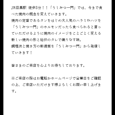
JR目黒駅 徒歩3分！！「うしみつ一門」では、今まで食
べた焼肉の概念を変えていきます。
焼肉の定番であるタンをはじめ大人気のハラミやハツを
「うしみつ一門」のホルモンだったら食べられると言っ
ていただけるように焼肉のイメージをことごとく変える
新しい焼肉の形と秘伝のタレで織りなす味。
調理法と焼き方の新提案を「うしみつ一門」から発信し
ていきます！
皆さまのご来店を心よりお待ちしております。
※ご来店の際はお電話かホームページで営業日をご確認
の上、ご来店いただけます様よろしくお願い申し上げま
す。