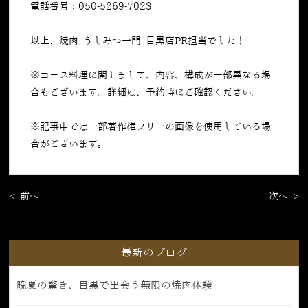
電話番号：050-5269-7023
以上、焼肉 うしみつ一門 目黒店PR担当でした！
※コース料理に関しまして、内容、構成が一部異なる場
合もございます。詳細は、予約時にご確認ください。
※記事中では一部著作権フリーの画像を使用している場
合がございます。
< 前へ
次へ >
最新のブログ
晩夏の驚き、目黒で出会う無限の焼肉体験