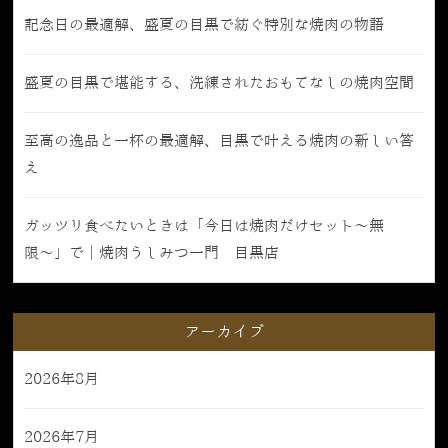
記念日の最適解、盛夏の目黒で紡ぐ特別な焼肉の物語
盛夏の目黒で堪能する、洗練されたおもてなしの焼肉空間
至高の逸品と一杯の最適解、目黒で叶える焼肉の新しい答
え
ガッツリ食べたいときは「今日は焼肉だけセット〜無
限〜」で｜焼肉うしみつ一門 目黒店
アーカイブ
2026年8月
2026年7月