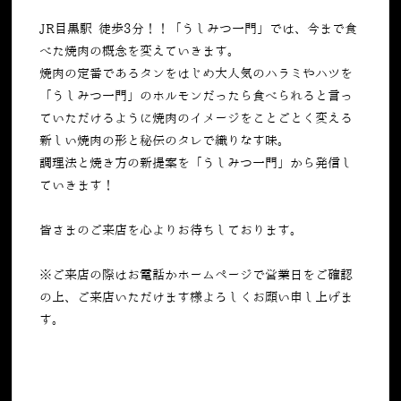
JR目黒駅 徒歩3分！！「うしみつ一門」では、今まで食
べた焼肉の概念を変えていきます。
焼肉の定番であるタンをはじめ大人気のハラミやハツを
「うしみつ一門」のホルモンだったら食べられると言っ
ていただけるように焼肉のイメージをことごとく変える
新しい焼肉の形と秘伝のタレで織りなす味。
調理法と焼き方の新提案を「うしみつ一門」から発信し
ていきます！
皆さまのご来店を心よりお待ちしております。
※ご来店の際はお電話かホームページで営業日をご確認
の上、ご来店いただけます様よろしくお願い申し上げま
す。