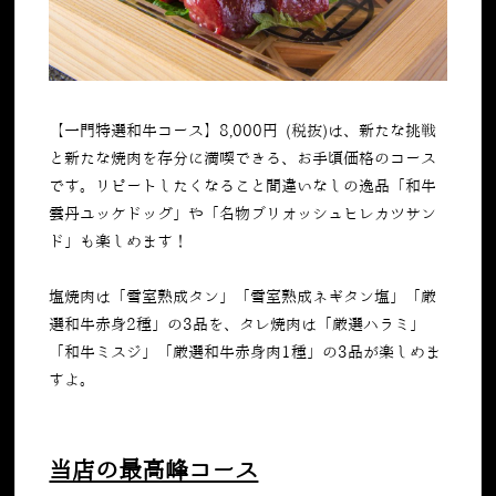
【一門特選和牛コース】
8,000
円
(
税抜
)
は、新たな挑戦
と新たな焼肉を存分に満喫できる、お手頃価格のコース
です。リピートしたくなること間違いなしの逸品「和牛
雲丹ユッケドッグ」や「名物ブリオッシュヒレカツサン
ド」も楽しめます！
塩焼肉は「雪室熟成タン」「雪室熟成ネギタン塩」「厳
選和牛赤身
2
種」の
3
品を、タレ焼肉は「厳選ハラミ」
「和牛ミスジ」「厳選和牛赤身肉
1
種」の
3
品が楽しめま
すよ。
当店の最高峰コース