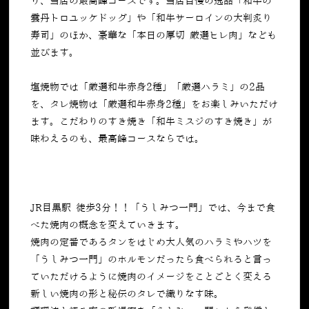
り、当店の最高峰コースです。当店自慢の逸品「和牛の
雲丹トロユッケドッグ」や「和牛サーロインの大判炙り
寿司」のほか、豪華な「本日の厚切 厳選ヒレ肉」なども
並びます。
塩焼物では「厳選和牛赤身
2
種」「厳選ハラミ」の
2
品
を、タレ焼物は「厳選和牛赤身
2
種」をお楽しみいただけ
ます。こだわりのすき焼き「和牛ミスジのすき焼き」が
味わえるのも、最高峰コースならでは。
JR目黒駅 徒歩3分！！「うしみつ一門」では、今まで食
べた焼肉の概念を変えていきます。
焼肉の定番であるタンをはじめ大人気のハラミやハツを
「うしみつ一門」のホルモンだったら食べられると言っ
ていただけるように焼肉のイメージをことごとく変える
新しい焼肉の形と秘伝のタレで織りなす味。