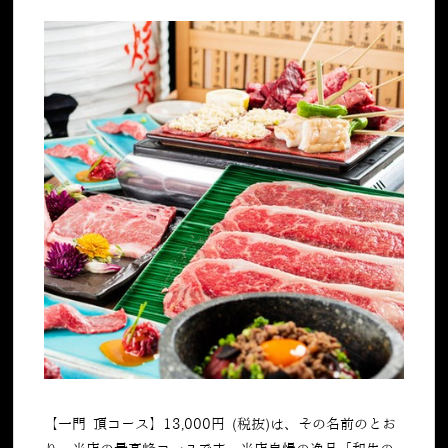
【一門 頂コース】
13,000
円
(
税抜
)
は、その名前のとお