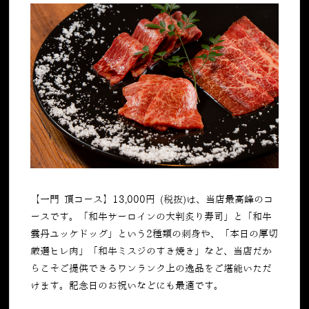
【一門 頂コース】
13,000
円
(
税抜
)
は、当店最高峰のコ
ースです。「和牛サーロインの大判炙り寿司」と「和牛
雲丹ユッケドッグ」という
2
種類の刺身や、「本日の厚切
厳選ヒレ肉」「和牛ミスジのすき焼き」など、当店だか
らこそご提供できるワンランク上の逸品をご堪能いただ
けます。記念日のお祝いなどにも最適です。