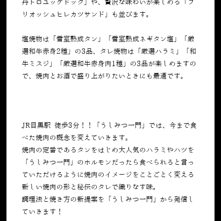
丹トロユッケドッグ」や、贅沢な味わいが楽しめる「ブ
リオッシュヒレカツサンド」も並びます。
塩焼物は「雪室熟成タン」「雪室熟成ネギタン塩」「厳
選和牛赤身
2
種」の
3
品、タレ焼物は「厳選ハラミ」「和
牛ミスジ」「厳選和牛赤身肉
1
種」の
3
品が楽しめますの
で、焼肉とお酒で盛り上がりたいときにも最適です。
JR目黒駅 徒歩3分！！「うしみつ一門」では、今まで食
べた焼肉の概念を変えていきます。
焼肉の定番であるタンをはじめ大人気のハラミやハツを
「うしみつ一門」のホルモンだったら食べられると言っ
ていただけるように焼肉のイメージをことごとく変える
新しい焼肉の形と秘伝のタレで織りなす味。
調理法と焼き方の新提案を「うしみつ一門」から発信し
ていきます！