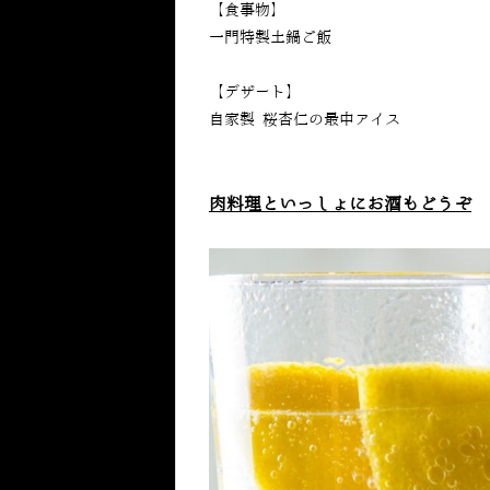
【食事物】
一門特製土鍋ご飯
【デザート】
自家製 桜杏仁の最中アイス
肉料理といっしょにお酒もどうぞ