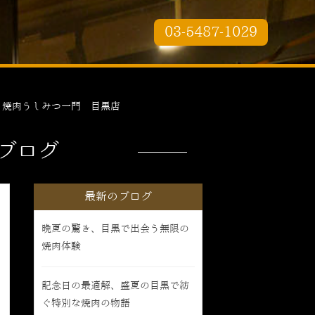
03-5487-1029
｜焼肉うしみつ一門 目黒店
ブログ
最新のブログ
晩夏の驚き、目黒で出会う無限の
焼肉体験
記念日の最適解、盛夏の目黒で紡
ぐ特別な焼肉の物語