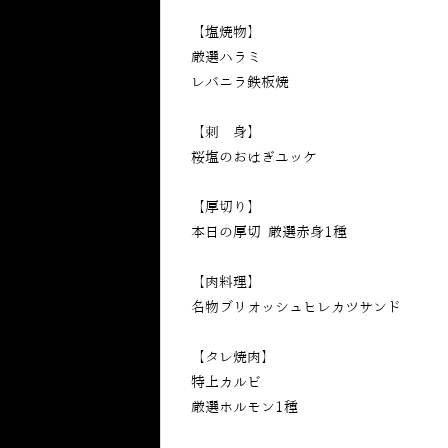
【塩焼物】
厳選ハラミ
レバニラ鉄板焼
【刺 身】
桜塩のおはぎユッケ
【厚切り】
本日の厚切 厳選赤身1種
【肉料理】
名物ブリオッシュヒレカツサンド
【タレ焼肉】
特上カルビ
厳選ホルモン1種