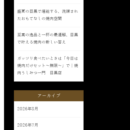
盛夏の目黒で堪能する、洗練され
たおもてなしの焼肉空間
至高の逸品と一杯の最適解、目黒
で叶える焼肉の新しい答え
ガッツリ食べたいときは「今日は
焼肉だけセット〜無限〜」で｜焼
肉うしみつ一門 目黒店
アーカイブ
2026年8月
2026年7月