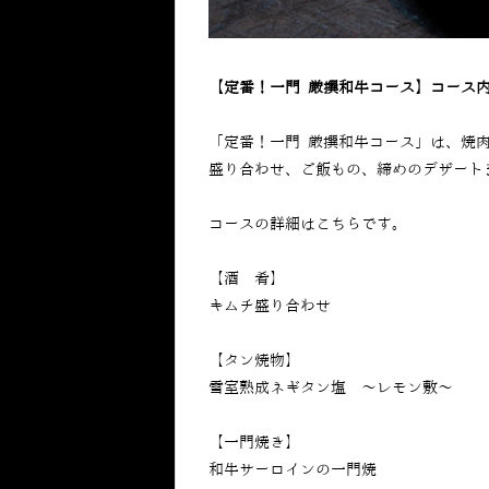
【定番！一門 厳撰和牛コース】コース内
「
定番！一門 厳撰和牛コース
」は、焼
盛り合わせ、ご飯もの、締めのデザート
コースの詳細はこちらです。
【酒 肴】
キムチ盛り合わせ
【タン焼物】
雪室熟成ネギタン塩 〜レモン敷〜
【一門焼き】
和牛サーロインの一門焼