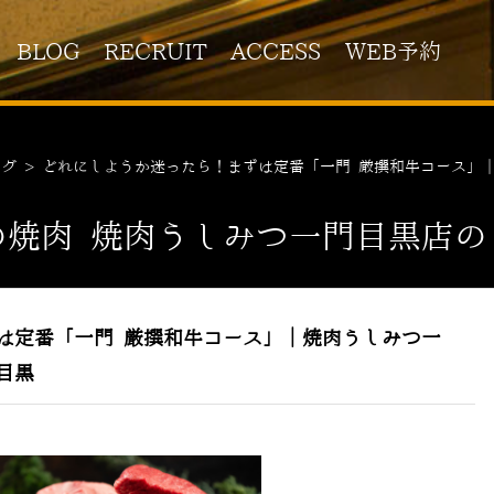
BLOG
RECRUIT
ACCESS
WEB予約
ログ
>
どれにしようか迷ったら！まずは定番「一門 厳撰和牛コース」
の焼肉 焼肉うしみつ一門目黒店の
は定番「一門 厳撰和牛コース」｜焼肉うしみつ一
目黒