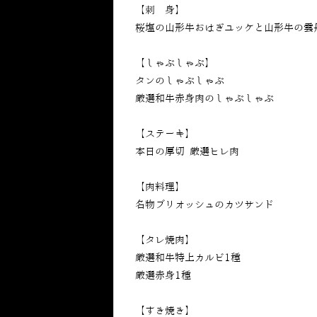
【刺 身】
桜塩の山形牛おはぎユッケと山形牛の雲
【しゃぶしゃぶ】
タンのしゃぶしゃぶ
厳選和牛赤身肉のしゃぶしゃぶ
【ステーキ】
本日の厚切 厳選ヒレ肉
【肉料理】
名物ブリオッシュのカツサンド
【タレ焼肉】
厳選和牛特上カルビ1種
厳選赤身1種
【すき焼き】