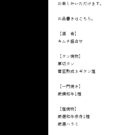
お楽しみいただけます。
お品書きはこちら。
【酒 肴】
キムチ盛合せ
【タン焼物】
厚切タン
雪室熟成ネギタン塩
【一門焼き】
厳撰和牛1種
【塩焼物】
厳選和牛赤身1種
厳選ハラミ