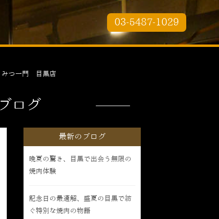
03-5487-1029
しみつ一門 目黒店
ブログ
最新のブログ
晩夏の驚き、目黒で出会う無限の
焼肉体験
記念日の最適解、盛夏の目黒で紡
ぐ特別な焼肉の物語