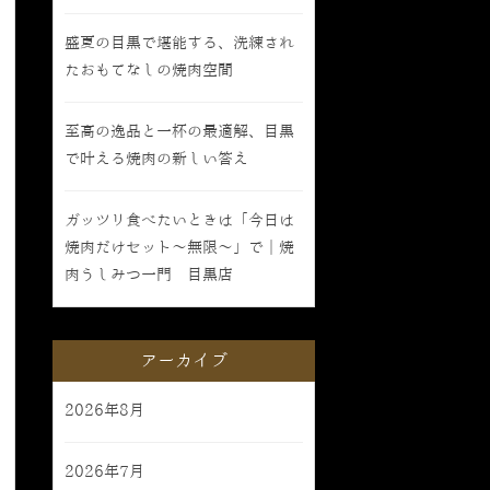
盛夏の目黒で堪能する、洗練され
たおもてなしの焼肉空間
至高の逸品と一杯の最適解、目黒
で叶える焼肉の新しい答え
ガッツリ食べたいときは「今日は
焼肉だけセット〜無限〜」で｜焼
肉うしみつ一門 目黒店
アーカイブ
2026年8月
2026年7月