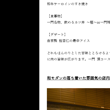
和牛サーロインのすき焼き
【食事物】
一門名物、飲めるカツ丼 〜極〜or一門
【デザート】
自家製 桜杏仁の最中アイス
どれもほんのりとした甘味ととろけるよ
に肉の旨味が広がります。一門 頂コー
和モダンの落ち着いた雰囲気の店内