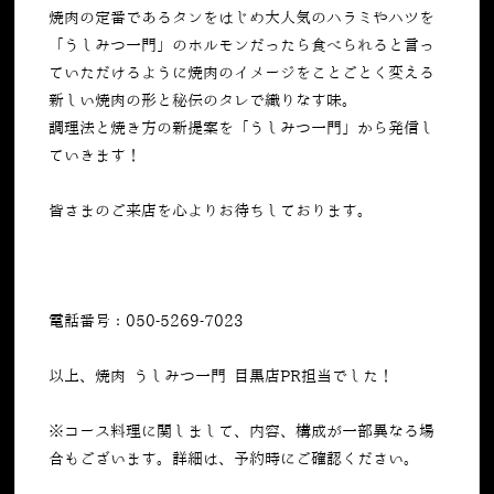
焼肉の定番であるタンをはじめ大人気のハラミやハツを
「うしみつ一門」のホルモンだったら食べられると言っ
ていただけるように焼肉のイメージをことごとく変える
新しい焼肉の形と秘伝のタレで織りなす味。
調理法と焼き方の新提案を「うしみつ一門」から発信し
ていきます！
皆さまのご来店を心よりお待ちしております。
電話番号：050-5269-7023
以上、焼肉 うしみつ一門 目黒店PR担当でした！
※コース料理に関しまして、内容、構成が一部異なる場
合もございます。詳細は、予約時にご確認ください。