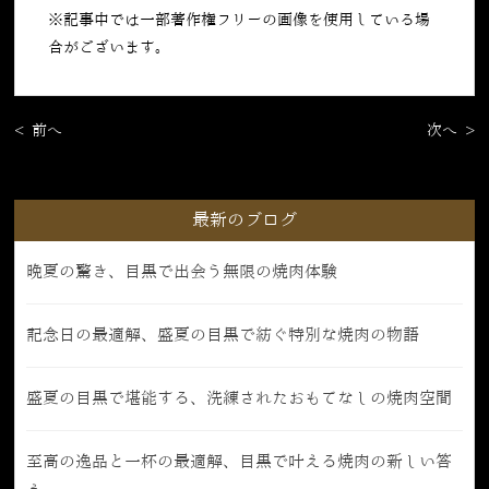
※記事中では一部著作権フリーの画像を使用している場
合がございます。
< 前へ
次へ >
最新のブログ
晩夏の驚き、目黒で出会う無限の焼肉体験
記念日の最適解、盛夏の目黒で紡ぐ特別な焼肉の物語
盛夏の目黒で堪能する、洗練されたおもてなしの焼肉空間
至高の逸品と一杯の最適解、目黒で叶える焼肉の新しい答