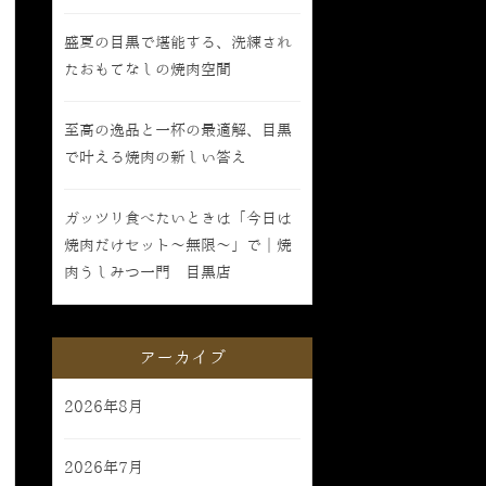
盛夏の目黒で堪能する、洗練され
たおもてなしの焼肉空間
至高の逸品と一杯の最適解、目黒
で叶える焼肉の新しい答え
ガッツリ食べたいときは「今日は
焼肉だけセット〜無限〜」で｜焼
肉うしみつ一門 目黒店
アーカイブ
2026年8月
2026年7月