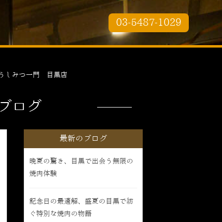
03-5487-1029
うしみつ一門 目黒店
ブログ
最新のブログ
晩夏の驚き、目黒で出会う無限の
焼肉体験
記念日の最適解、盛夏の目黒で紡
ぐ特別な焼肉の物語