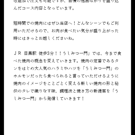
は追加で注文も可能ですが、自慢の逸品ばかりを盛り込
んだコース内容となっています。
短時間での焼肉にはぜひ当店へ！どんなシーンでもご利
用いただけるので、お肉が食べたい気分が盛り上がった
時にはきっとお越しくださいね。
ＪＲ 目黒駅 徒歩3分！！うしみつ一門」では、今まで食
べた焼肉の概念を変えていきます。焼肉の定番であるタ
ンをはじめ大人気のハラミやハツを「うしみつ一門」の
ホルモンだったら食べられると言っていただけるように
焼肉のイメージをことごとく変える新しい焼肉の形と秘
伝のタレで織りなす味，調理法と焼き方の新提案を「う
しみつ一門」から発信していきます！