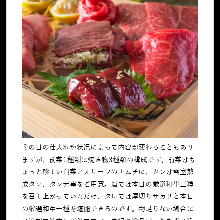
その日の仕入れや状況によって内容が変わることもあり
ますが、前菜1種類に焼き物3種類の構成です。前菜はち
ょっと珍しい白菜とオリーブのキムチに、タンは雪室熟
成タン、タン元串をご用意。塩では本日の厳選和牛三種
を召し上がっていただけ、タレでは厚切りサガリと本日
の厳選和牛一種を堪能できるのです。物足りない場合に