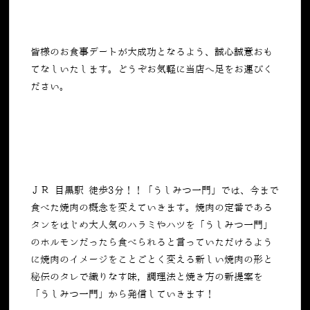
皆様のお食事デートが大成功となるよう、誠心誠意おも
てなしいたします。どうぞお気軽に当店へ足をお運びく
ださい。
ＪＲ 目黒駅 徒歩3分！！「うしみつ一門」では、今まで
食べた焼肉の概念を変えていきます。焼肉の定番である
タンをはじめ大人気のハラミやハツを「うしみつ一門」
のホルモンだったら食べられると言っていただけるよう
に焼肉のイメージをことごとく変える新しい焼肉の形と
秘伝のタレで織りなす味，調理法と焼き方の新提案を
「うしみつ一門」から発信していきます！