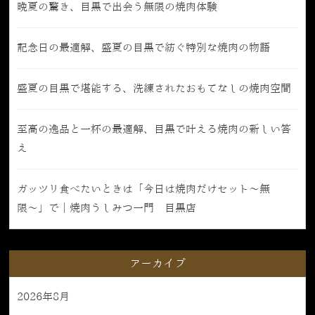
晩夏の驚き、目黒で出会う無限の焼肉体験
記念日の最適解、盛夏の目黒で紡ぐ特別な焼肉の物語
盛夏の目黒で堪能する、洗練されたおもてなしの焼肉空間
至高の逸品と一杯の最適解、目黒で叶える焼肉の新しい答
え
ガッツリ食べたいときは「今日は焼肉だけセット〜無
限〜」で｜焼肉うしみつ一門 目黒店
アーカイブ
2026年8月