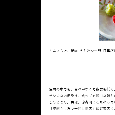
こんにちは、焼肉 うしみつ一門 目黒店
焼肉の中でも、臭みがなくて脂質も低く
サシのない赤身は、食べても淡白な味し
まうことも。実は、赤身肉にこだわった
「焼肉うしみつ⼀⾨⽬⿊店」にご来店く