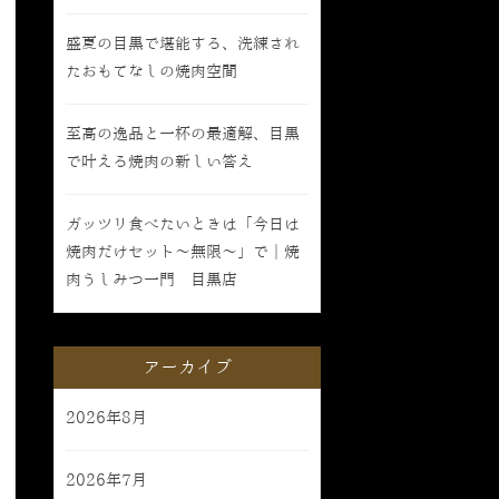
盛夏の目黒で堪能する、洗練され
たおもてなしの焼肉空間
至高の逸品と一杯の最適解、目黒
で叶える焼肉の新しい答え
ガッツリ食べたいときは「今日は
焼肉だけセット〜無限〜」で｜焼
肉うしみつ一門 目黒店
アーカイブ
2026年8月
2026年7月