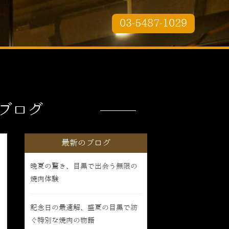
03-5487-1029
ブログ
最新のブログ
晩夏の驚き、目黒で出会う無限の
焼肉体験
記念日の最適解、盛夏の目黒で紡
ぐ特別な焼肉の物語