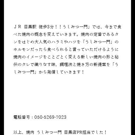
ＪＲ 目黒駅 徒歩3分！！うしみつ一門」では、今まで食
べた焼肉の概念を変えていきます。焼肉の定番であるタ
ンをはじめ大人気のハラミやハツを「うしみつ一門」の
ホルモンだったら食べられると言っていただけるように
焼肉のイメージをことごとく変える新しい焼肉の形と秘
伝のタレで織りなす味，調理法と焼き方の新提案を「う
しみつ一門」から発信していきます！
電話番号：050-5269-7023
以上、焼肉 うしみつ一門 目黒店PR担当でした！