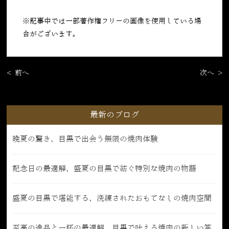
※記事中では一部著作権フリーの画像を使用している場
合がございます。
< 前へ
次へ >
最新のブログ
晩夏の驚き、目黒で出会う無限の焼肉体験
記念日の最適解、盛夏の目黒で紡ぐ特別な焼肉の物語
盛夏の目黒で堪能する、洗練されたおもてなしの焼肉空間
至高の逸品と一杯の最適解、目黒で叶える焼肉の新しい答