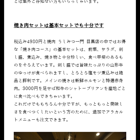
とは案外ご存知ない方もいらっしゃいます。
焼き肉セットは基本セットでも十分です
税込み4980円と焼肉 うしみつ一門 目黒店の中ではお得
な「焼き肉コース」の基本セットは、前菜、サラダ、刺
し盛、煮込み、焼き物と十分珍しい、食べ甲斐のあるも
のをそろえています。刺し盛では旨味たっぷりの山形牛
のゆっけが食べられますし、とろとろ塩モツ煮込みは絶
品と評判です。メインの焼きは新鮮ホルモンと特選赤身
肉。3000円を足せば和牛のシャトーブリアンを産地ごと
に食べ比べもできちゃいます。
これだけでももちろん十分ですが、もっともっと美味し
さを食べつくしたいという方のために、追加でアラカル
トメニューも注文できます。