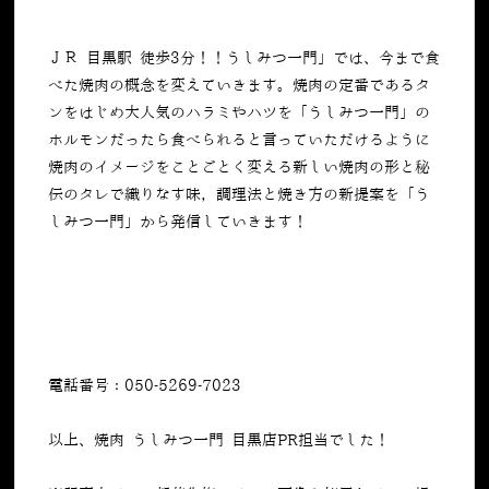
ＪＲ 目黒駅 徒歩3分！！うしみつ一門」では、今まで食
べた焼肉の概念を変えていきます。焼肉の定番であるタ
ンをはじめ大人気のハラミやハツを「うしみつ一門」の
ホルモンだったら食べられると言っていただけるように
焼肉のイメージをことごとく変える新しい焼肉の形と秘
伝のタレで織りなす味，調理法と焼き方の新提案を「う
しみつ一門」から発信していきます！
電話番号：050-5269-7023
以上、焼肉 うしみつ一門 目黒店PR担当でした！