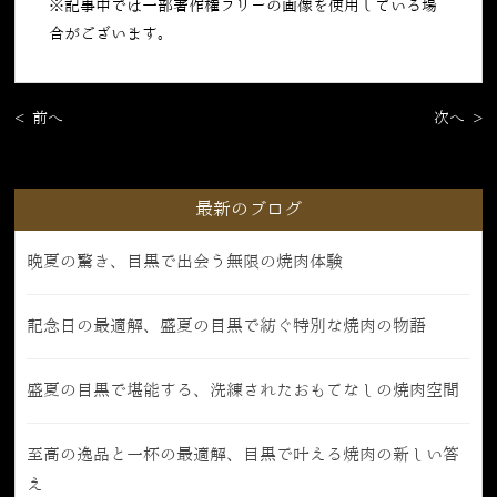
※記事中では一部著作権フリーの画像を使用している場
合がございます。
< 前へ
次へ >
最新のブログ
晩夏の驚き、目黒で出会う無限の焼肉体験
記念日の最適解、盛夏の目黒で紡ぐ特別な焼肉の物語
盛夏の目黒で堪能する、洗練されたおもてなしの焼肉空間
至高の逸品と一杯の最適解、目黒で叶える焼肉の新しい答
え