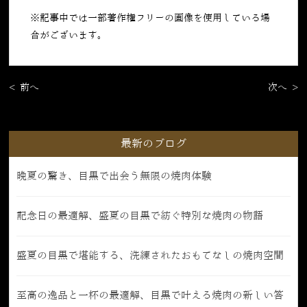
※記事中では一部著作権フリーの画像を使用している場
合がございます。
< 前へ
次へ >
最新のブログ
晩夏の驚き、目黒で出会う無限の焼肉体験
記念日の最適解、盛夏の目黒で紡ぐ特別な焼肉の物語
盛夏の目黒で堪能する、洗練されたおもてなしの焼肉空間
至高の逸品と一杯の最適解、目黒で叶える焼肉の新しい答