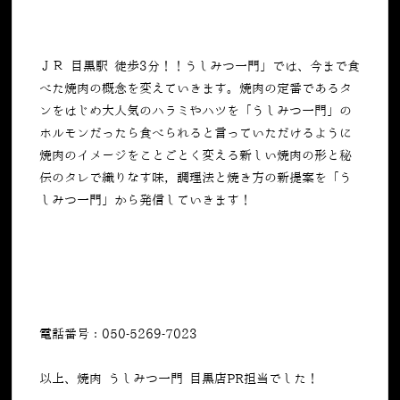
ＪＲ 目黒駅 徒歩3分！！うしみつ一門」では、今まで食
べた焼肉の概念を変えていきます。焼肉の定番であるタ
ンをはじめ大人気のハラミやハツを「うしみつ一門」の
ホルモンだったら食べられると言っていただけるように
焼肉のイメージをことごとく変える新しい焼肉の形と秘
伝のタレで織りなす味，調理法と焼き方の新提案を「う
しみつ一門」から発信していきます！
電話番号：050-5269-7023
以上、焼肉 うしみつ一門 目黒店PR担当でした！