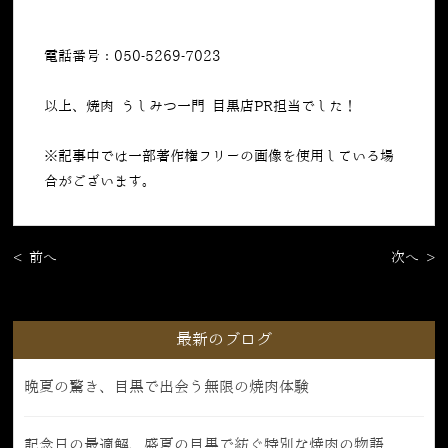
電話番号：050-5269-7023
以上、焼肉 うしみつ一門 目黒店PR担当でした！
※記事中では一部著作権フリーの画像を使用している場
合がございます。
< 前へ
次へ >
最新のブログ
晩夏の驚き、目黒で出会う無限の焼肉体験
記念日の最適解、盛夏の目黒で紡ぐ特別な焼肉の物語