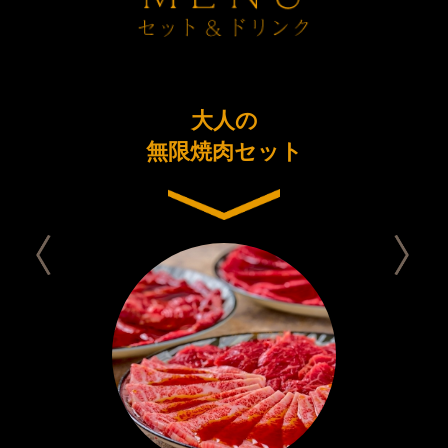
ーアル
大人の
今日は
念コース
無限焼肉セット
セット 