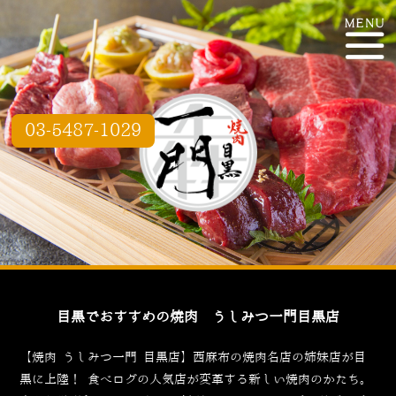
03-5487-1029
目黒でおすすめの焼肉 うしみつ一門目黒店
【焼肉 うしみつ一門 目黒店】西麻布の焼肉名店の姉妹店が目
黒に上陸！
食べログ
の人気店が変革する新しい焼肉のかたち。