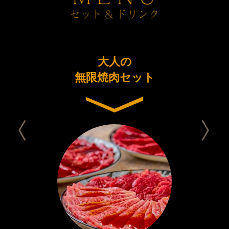
ーアル
大人の
今日は
念コース
無限焼肉セット
セット 