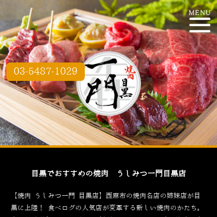
03-5487-1029
目黒でおすすめの焼肉 うしみつ一門目黒店
【焼肉 うしみつ一門 目黒店】西麻布の焼肉名店の姉妹店が目
黒に上陸！
食べログ
の人気店が変革する新しい焼肉のかたち。