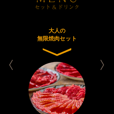
ーアル
大人の
今日は
念コース
無限焼肉セット
セット 