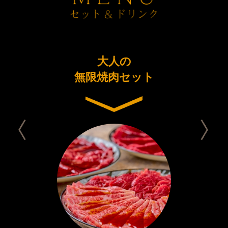
ーアル
大人の
今日は
念コース
無限焼肉セット
セット 