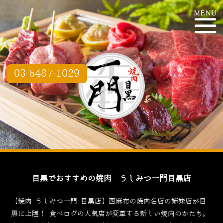
03-5487-1029
目黒でおすすめの焼肉 うしみつ一門目黒店
【焼肉 うしみつ一門 目黒店】西麻布の焼肉名店の姉妹店が目
黒に上陸！
食べログ
の人気店が変革する新しい焼肉のかたち。