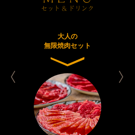
ーアル
大人の
今日は
念コース
無限焼肉セット
セット 