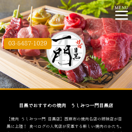
03-5487-1029
目黒でおすすめの焼肉 うしみつ一門目黒店
【焼肉 うしみつ一門 目黒店】西麻布の焼肉名店の姉妹店が目
黒に上陸！
食べログ
の人気店が変革する新しい焼肉のかたち。