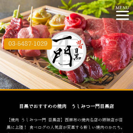
03-5487-1029
目黒でおすすめの焼肉 うしみつ一門目黒店
【焼肉 うしみつ一門 目黒店】西麻布の焼肉名店の姉妹店が目
黒に上陸！
食べログ
の人気店が変革する新しい焼肉のかたち。