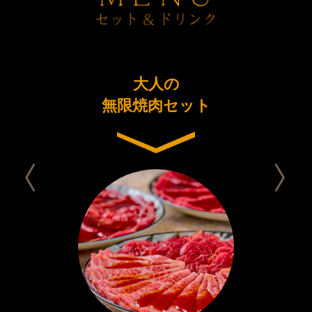
ーアル
大人の
今日は
念コース
無限焼肉セット
セット 